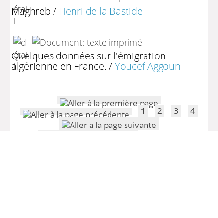
Maghreb
/
Henri de la Bastide
Quelques données sur l'émigration
algérienne en France.
/
Youcef Aggoun
1
2
3
4
(1 - 10 / 37)
Par page :
25
50
100
200
>> Retour