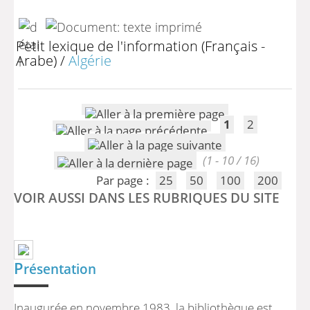
Petit lexique de l'information (Français -
Arabe)
/
Algérie
1
2
(1 - 10 / 16)
Par page :
25
50
100
200
VOIR AUSSI DANS LES RUBRIQUES DU SITE
P
résentation
Inaugurée en novembre 1983, la bibliothèque est