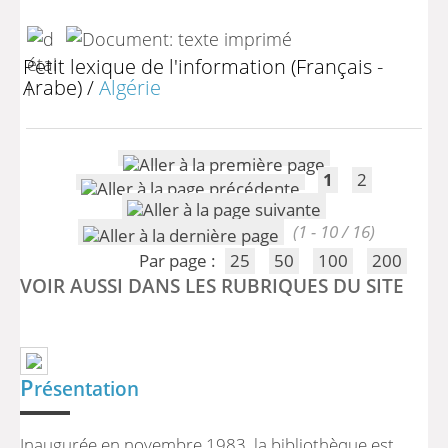
Petit lexique de l'information (Français -
Arabe)
/
Algérie
1
2
(1 - 10 / 16)
Par page :
25
50
100
200
VOIR AUSSI DANS LES RUBRIQUES DU SITE
P
résentation
Inaugurée en novembre 1983, la bibliothèque est