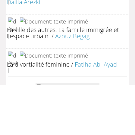
Dalila Arezki
La ville des autres. La famille immigrée et
l'espace urbain.
/
Azouz Begag
La divortialité féminine
/
Fatiha Abi-Ayad
1
2
3
4
5
6
(1 - 10 / 80)
Par page :
25
50
100
200
>> Retour