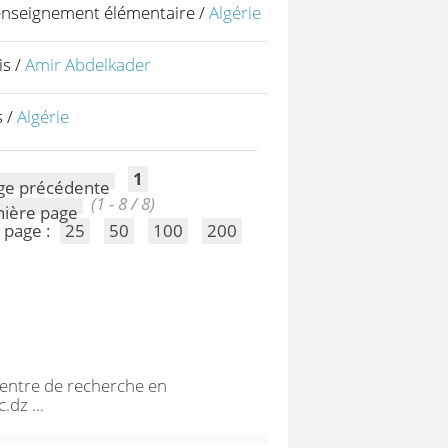
enseignement élémentaire
/
Algérie
is
/
Amir Abdelkader
s
/
Algérie
1
(1 - 8 / 8)
 page :
25
50
100
200
Centre de recherche en
.dz ...