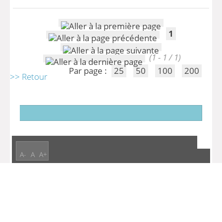
1
(1 - 1 / 1)
Par page :
25
50
100
200
>> Retour
A-
A
A+