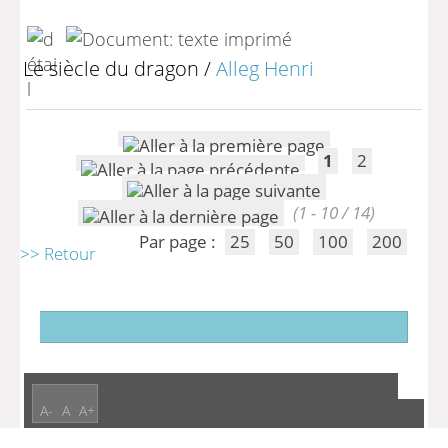
Le siècle du dragon
/
Alleg Henri
1
2
(1 - 10 / 14)
Par page :
25
50
100
200
>> Retour
A-
A
A+