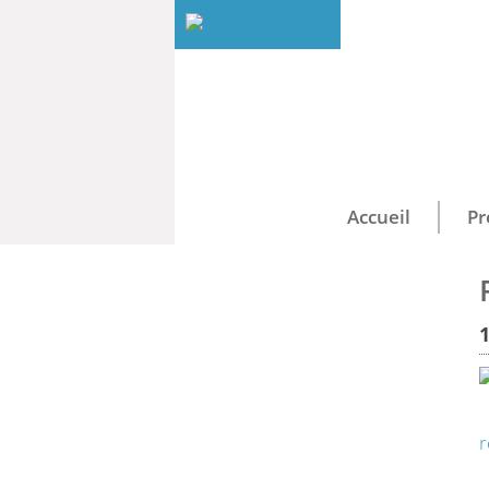
Accueil
Pr
Recherche
catalogue(s)...
Recherche
r
Dans le catalogue
Dans le site