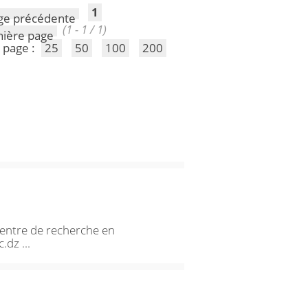
1
(1 - 1 / 1)
 page :
25
50
100
200
Centre de recherche en
.dz ...