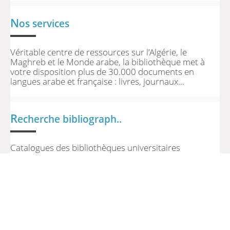
N
os services
Véritable centre de ressources sur l’Algérie, le
Maghreb et le Monde arabe, la bibliothèque met à
votre disposition plus de 30.000 documents en
langues arabe et française : livres, journaux...
R
echerche bibliograph..
Catalogues des bibliothèques universitaires
algériennes • Centre de recherche en
anthropologie sociale et culturelle (CRASC) :
http://www.crasc.dz ...
>> Retour