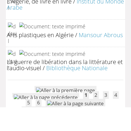
L'Algérie, de livre en livre
/
Institut du Monde
Arabe
Arts plastiques en Algérie
/
Mansour Abrous
La guerre de libération dans la littérature et
l'audio-visuel
/
Bibliothèque Nationale
1
2
3
4
5
6
(1 - 10 / 106)
Par page :
25
50
100
200
>> Retour