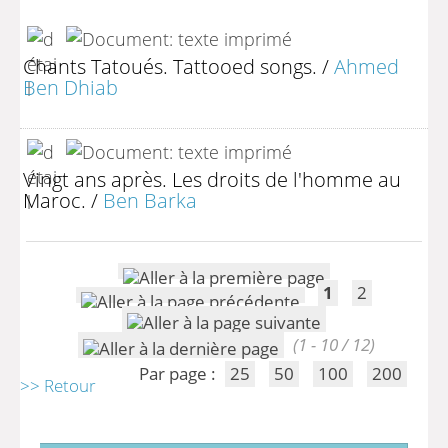
Chants Tatoués. Tattooed songs.
/
Ahmed
Ben Dhiab
Vingt ans après. Les droits de l'homme au
Maroc.
/
Ben Barka
1
2
(1 - 10 / 12)
Par page :
25
50
100
200
>> Retour