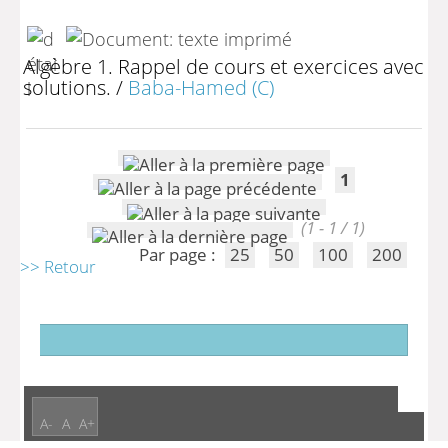
Algèbre 1. Rappel de cours et exercices avec
solutions.
/
Baba-Hamed (C)
1
(1 - 1 / 1)
Par page :
25
50
100
200
>> Retour
A-
A
A+