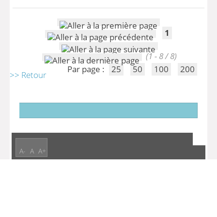
1
(1 - 8 / 8)
Par page :
25
50
100
200
>> Retour
A-
A
A+