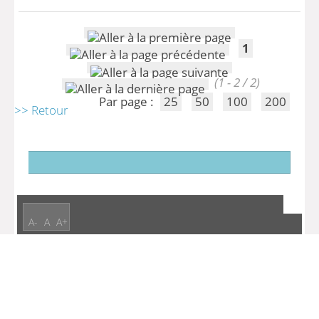
1
(1 - 2 / 2)
Par page :
25
50
100
200
>> Retour
A-
A
A+