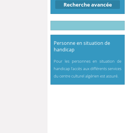
Recherche avancée
Personne en situation de
handicap
Pour les personnes en situation de
handicap l’accès aux différents services
du centre culturel algérien est assuré.