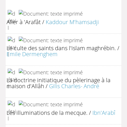
Aller à 'Arafât
/
Kaddour M'hamsadji
Le culte des saints dans l'islam maghrébin.
/
Emile Dermenghem
La doctrine initiatique du pèlerinage à la
maison d'Allâh
/
Gilis Charles- André
Les illuminations de la mecque.
/
Ibn'Arabî