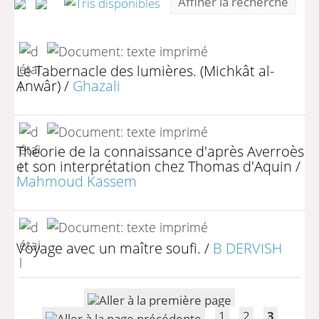
Affiner la recherche
Le Tabernacle des lumières. (Michkât al-
Anwâr)
/
Ghazali
Théorie de la connaissance d'après Averroès
et son interprétation chez Thomas d'Aquin
/
Mahmoud Kassem
Voyage avec un maître soufi.
/
B DERVISH
1
2
3