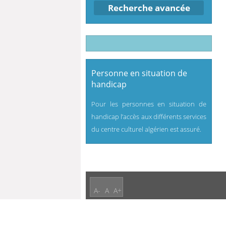
Recherche avancée
Personne en situation de
handicap
Pour les personnes en situation de
handicap l’accès aux différents services
du centre culturel algérien est assuré.
A-
A
A+