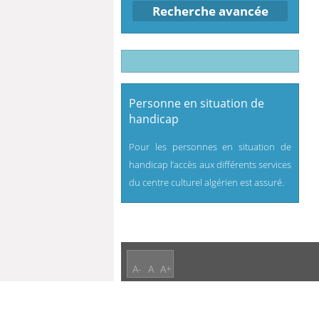
Recherche avancée
Personne en situation de
handicap
Pour les personnes en situation de
handicap l’accès aux différents services
du centre culturel algérien est assuré.
A-
A
A+