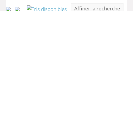
Affiner la recherche
La guerre en angola étude socio-
économique
/
Mario de andrade
Va dire à Neto, va leur dire ...
/
Boubaker -
Kapiaça Adjali
1
(1 - 2 / 2)
Par page :
25
50
100
200
>> Retour
A-
A
A+