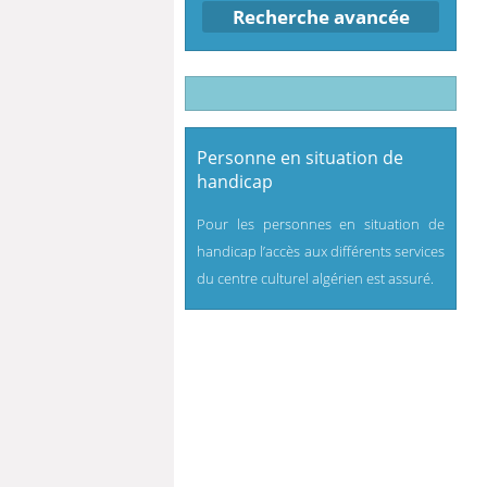
Recherche avancée
Personne en situation de
handicap
Pour les personnes en situation de
handicap l’accès aux différents services
du centre culturel algérien est assuré.