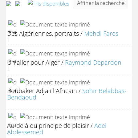
Affiner la recherche
Des Algériennes, portraits
/
Mehdi Fares
Un aller pour Alger
/
Raymond Depardon
Boubaker Adjali l'Africain
/
Sohir Belabbas-
Bendaoud
Au-delà du principe de plaisir
/
Adel
Abdessemed