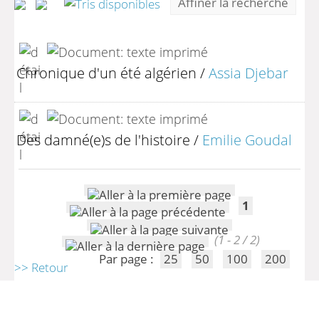
Affiner la recherche
Chronique d'un été algérien
/
Assia Djebar
Des damné(e)s de l'histoire
/
Emilie Goudal
1
(1 - 2 / 2)
Par page :
25
50
100
200
>> Retour