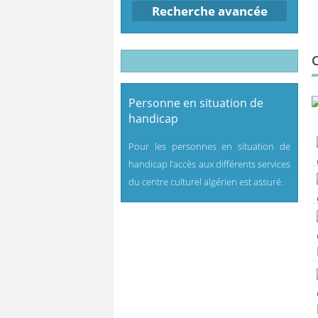
Recherche avancée
Personne en situation de
handicap
Pour les personnes en situation de
handicap l’accès aux différents services
du centre culturel algérien est assuré.