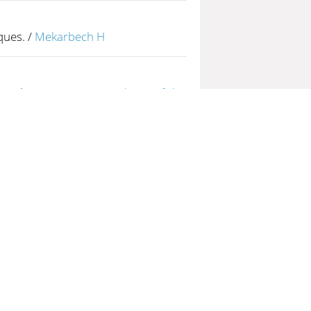
ques.
/
Mekarbech H
des chemins.
/
Fatima Zohra Oufriha
stefa Khiati
ournée d'étude du 21 juin 1987
 et des Algériens en 2001.
/
Algérie
 planification sanitaire en Algérie.