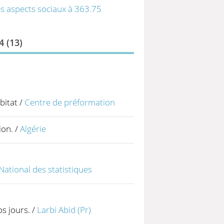
es aspects sociaux à 363.75
 (
13
)
bitat
/
Centre de préformation
ion.
/
Algérie
 National des statistiques
os jours.
/
Larbi Abid (Pr)