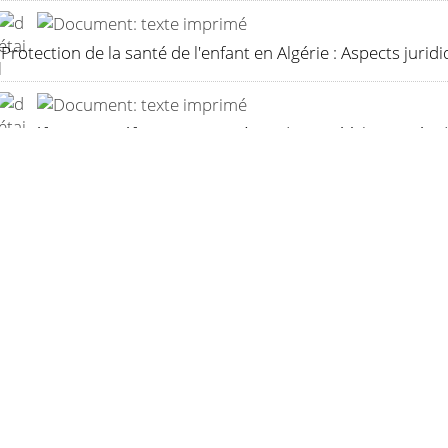
Protection de la santé de l'enfant en Algérie : Aspects juridi
De réforme en réforme : un système de santé à la croisée 
Regard sur la santé.
/
Mo
La santé : Actes de la j
La Santé des Algériennes
Santé et développement économique : Essai d'approche de la
/
Fatima Bent Mohamed