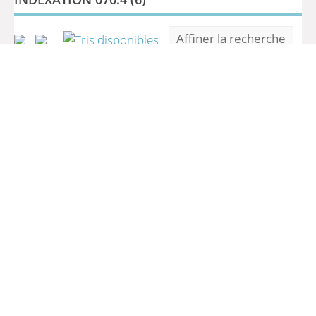
Affiner la recherche
Algerische Exil - Und Immigrantenmedien in
Paris : Diskurs Und Konflikte politischer
Komminikation seit 1992.
/
Julia Stein
Dix portraits pour la liberté de la presse;
/
Collectif
Jeux de pouvoirs en Algérie
/
Mohamed
Koursi