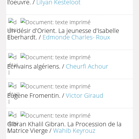
l'oeuvre.
/
Lilyan Kesteloot
Un désir d'Orient. La jeunesse d'Isabelle
Eberhardt.
/
Edmonde Charles- Roux
Ecrivains algériens.
/
Cheurfi Achour
Eugène Fromentin.
/
Victor Giraud
Gibran Khalil Gibran. La Procession de la
Matrice Vierge
/
Wahib Keyrouz