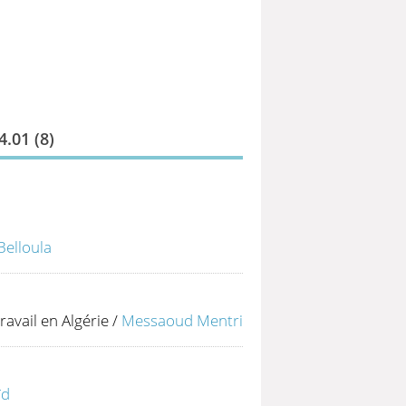
.01 (
8
)
Belloula
ravail en Algérie
/
Messaoud Mentri
ïd