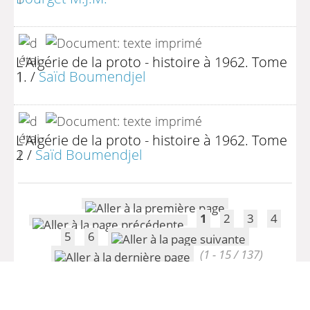
L'Algérie de la proto - histoire à 1962. Tome
1.
/
Saïd Boumendjel
L'Algérie de la proto - histoire à 1962. Tome
2
/
Saïd Boumendjel
1
2
3
4
5
6
(1 - 15 / 137)
Par page :
25
50
100
200
>> Retour