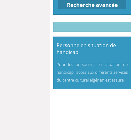
Recherche avancée
Personne en situation de
handicap
Pour les personnes en situation de
handicap l’accès aux différents services
du centre culturel algérien est assuré.