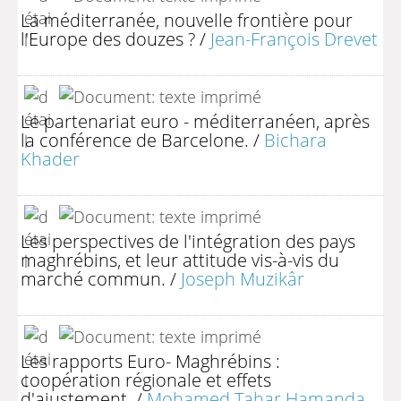
La méditerranée, nouvelle frontière pour
l'Europe des douzes ?
/
Jean-François Drevet
Le partenariat euro - méditerranéen, après
la conférence de Barcelone.
/
Bichara
Khader
Les perspectives de l'intégration des pays
maghrébins, et leur attitude vis-à-vis du
marché commun.
/
Joseph Muzikâr
Les rapports Euro- Maghrébins :
coopération régionale et effets
d'ajustement.
/
Mohamed Tahar Hamanda