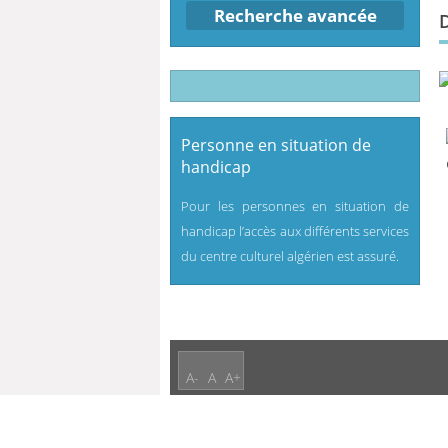
Recherche avancée
Personne en situation de
handicap
Pour les personnes en situation de
handicap l’accès aux différents services
du centre culturel algérien est assuré.
A-
A
A+