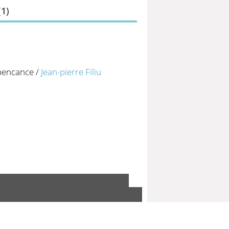
(
1
)
épencance
/
Jean-pierre Filiu