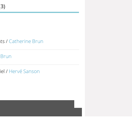
(
3
)
ts
/
Catherine Brun
 Brun
iel
/
Hervé Sanson