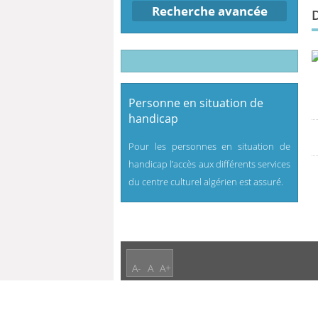
Recherche avancée
Personne en situation de
handicap
Pour les personnes en situation de
handicap l’accès aux différents services
du centre culturel algérien est assuré.
A-
A
A+