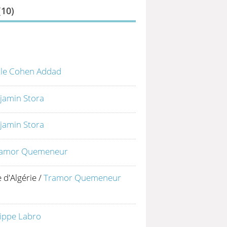
(
10
)
ole Cohen Addad
jamin Stora
jamin Stora
ramor Quemeneur
 d'Algérie
/
Tramor Quemeneur
lippe Labro