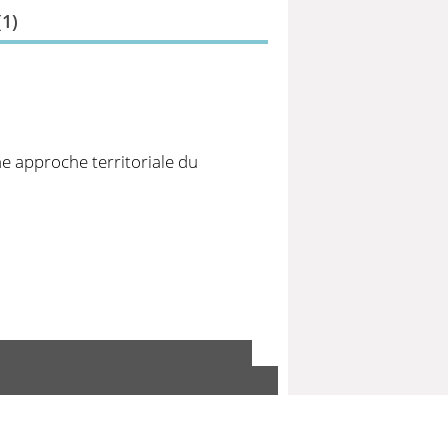
(
1
)
ne approche territoriale du