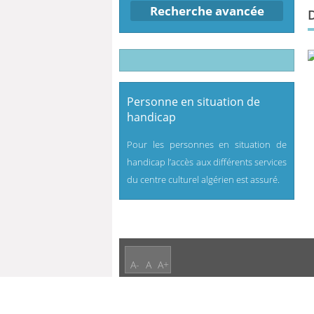
Recherche avancée
Personne en situation de
handicap
Pour les personnes en situation de
handicap l’accès aux différents services
du centre culturel algérien est assuré.
A-
A
A+