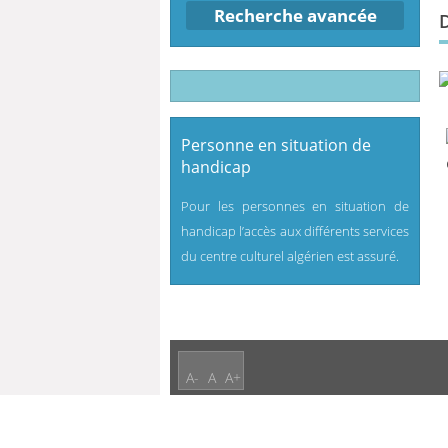
Recherche avancée
Personne en situation de
handicap
Pour les personnes en situation de
handicap l’accès aux différents services
du centre culturel algérien est assuré.
A-
A
A+