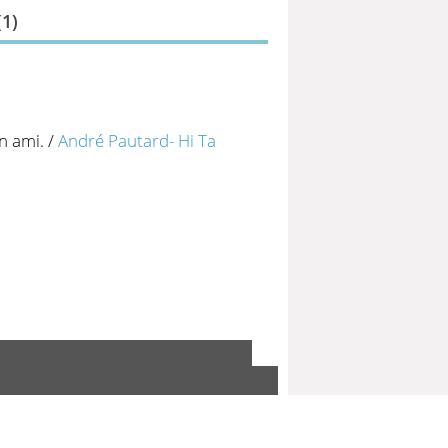
(
1
)
n ami.
/
André Pautard- Hi Ta