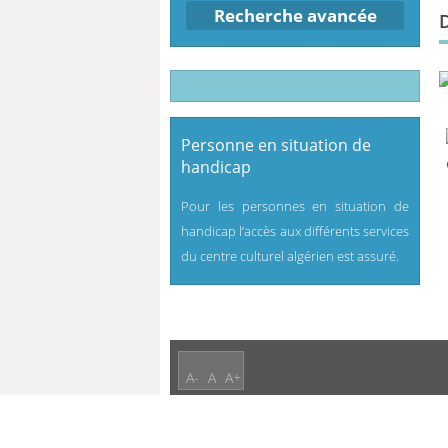
Recherche avancée
Personne en situation de
handicap
Pour les personnes en situation de
handicap l’accès aux différents services
du centre culturel algérien est assuré.
A-
A
A+