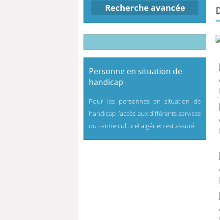
Recherche avancée
Personne en situation de
handicap
Pour les personnes en situation de
handicap l’accès aux différents services
du centre culturel algérien est assuré.