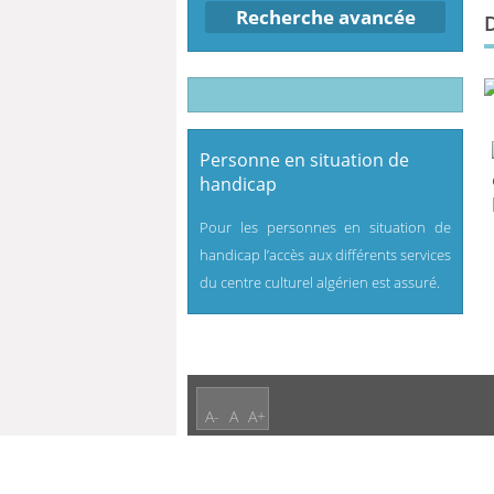
Recherche avancée
Personne en situation de
handicap
Pour les personnes en situation de
handicap l’accès aux différents services
du centre culturel algérien est assuré.
A-
A
A+