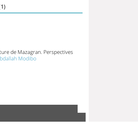
(
1
)
ulture de Mazagran. Perspectives
bdallah Modibo