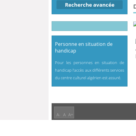
Recherche avancée
Personne en situation de
handicap
Pour les personnes en situation de
handicap l’accès aux différents services
du centre culturel algérien est assuré.
A-
A
A+