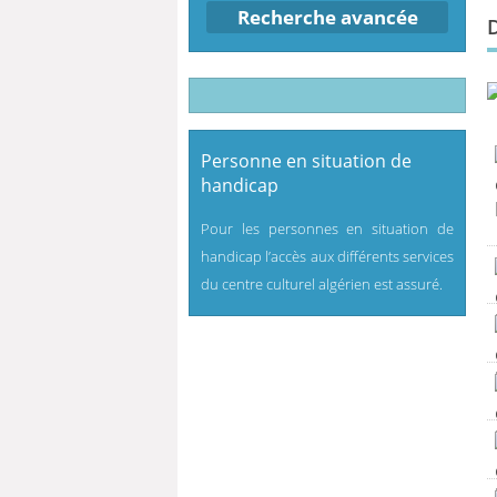
Recherche avancée
Personne en situation de
handicap
Pour les personnes en situation de
handicap l’accès aux différents services
du centre culturel algérien est assuré.