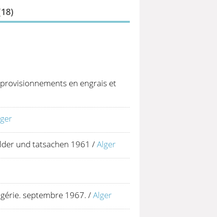
(
18
)
approvisionnements en engrais et
lger
ilder und tatsachen 1961
/
Alger
lgérie. septembre 1967.
/
Alger