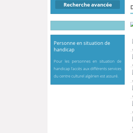
Recherche avancée
Personne en situation de
handicap
Pour les personnes en situation de
handicap l’accès aux différents services
du centre culturel algérien est assuré.