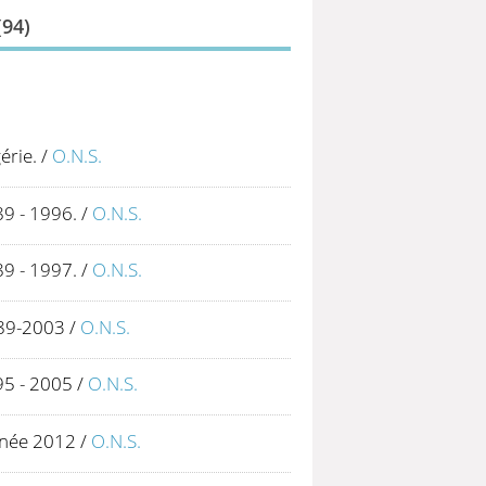
(
94
)
érie.
/
O.N.S.
89 - 1996.
/
O.N.S.
89 - 1997.
/
O.N.S.
1989-2003
/
O.N.S.
995 - 2005
/
O.N.S.
Année 2012
/
O.N.S.