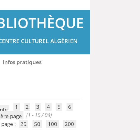
BLIOTHÈQUE
CENTRE CULTUREL ALGÉRIEN
Infos pratiques
1
2
3
4
5
6
(1 - 15 / 94)
 page :
25
50
100
200