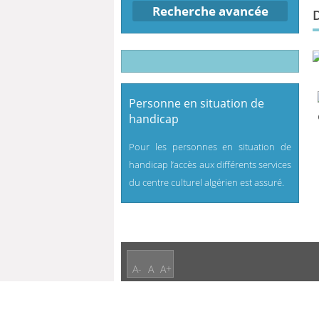
Recherche avancée
Personne en situation de
handicap
Pour les personnes en situation de
handicap l’accès aux différents services
du centre culturel algérien est assuré.
A-
A
A+