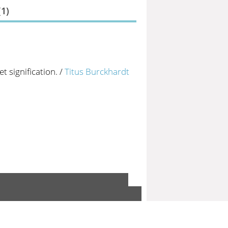
(
1
)
et signification.
/
Titus Burckhardt