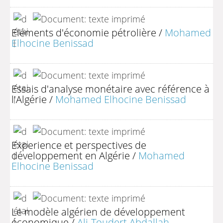
Eléments d'économie pétrolière
/
Mohamed
Elhocine Benissad
Essais d'analyse monétaire avec référence à
l'Algérie
/
Mohamed Elhocine Benissad
Experience et perspectives de
développement en Algérie
/
Mohamed
Elhocine Benissad
Le modèle algérien de développement
économique
/
Ali-Toudert Abdallah