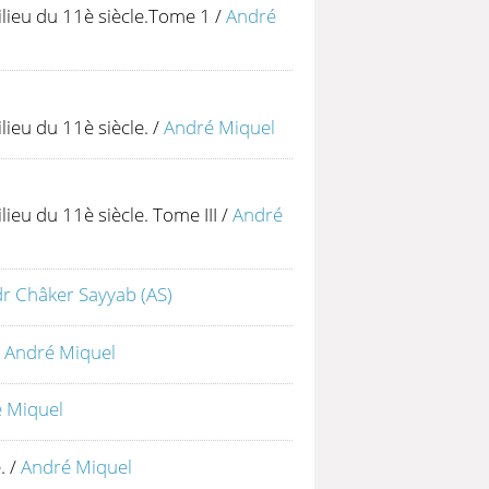
ieu du 11è siècle.Tome 1
/
André
ieu du 11è siècle.
/
André Miquel
eu du 11è siècle. Tome III
/
André
r Châker Sayyab (AS)
/
André Miquel
 Miquel
.
/
André Miquel