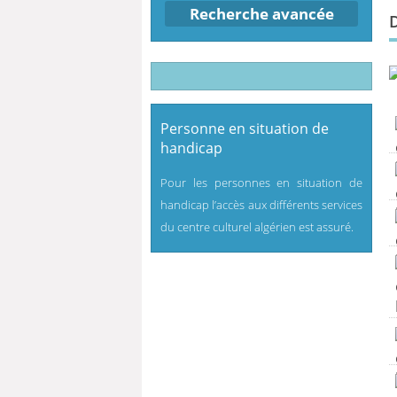
Recherche avancée
Personne en situation de
handicap
Pour les personnes en situation de
handicap l’accès aux différents services
du centre culturel algérien est assuré.