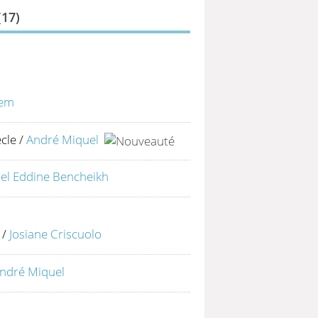
(
17
)
sem
ècle
/
André Miquel
el Eddine Bencheikh
/
Josiane Criscuolo
ndré Miquel